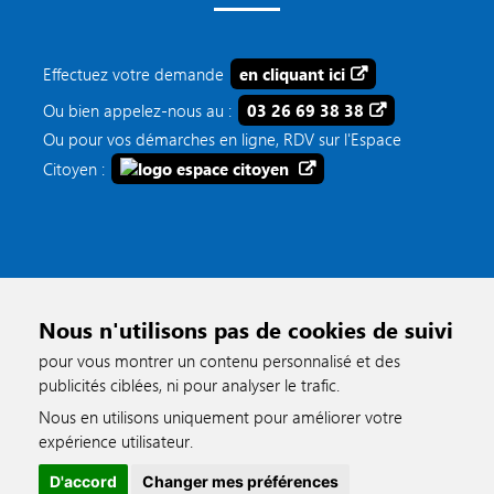
Effectuez votre demande
en cliquant ici
Ou bien appelez-nous au :
03 26 69 38 38
Ou pour vos démarches en ligne, RDV sur l'Espace
Citoyen :
Nous n'utilisons pas de cookies de suivi
pour vous montrer un contenu personnalisé et des
publicités ciblées, ni pour analyser le trafic.
Nous en utilisons uniquement pour améliorer votre
accessible
expérience utilisateur.
D'accord
Changer mes préférences