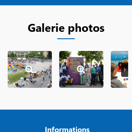
Galerie photos
Suiva
Informations