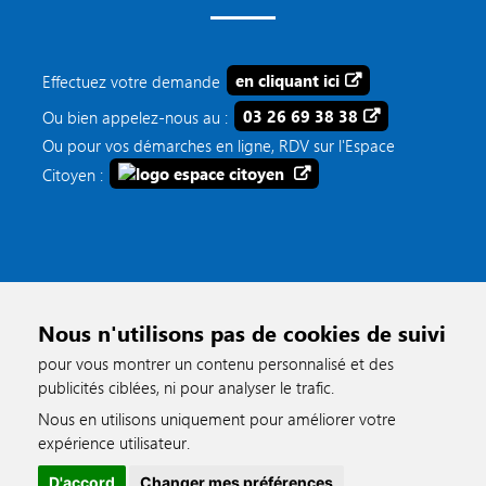
Effectuez votre demande
en cliquant ici
Ou bien appelez-nous au :
03 26 69 38 38
Ou pour vos démarches en ligne, RDV sur l'Espace
Citoyen :
Nous n'utilisons pas de cookies de suivi
pour vous montrer un contenu personnalisé et des
publicités ciblées, ni pour analyser le trafic.
Nous en utilisons uniquement pour améliorer votre
accessible
expérience utilisateur.
D'accord
Changer mes préférences