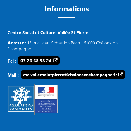
Informations
Centre Social et Culturel Vallée St Pierre
Adresse :
13, rue Jean-Sébastien Bach - 51000 Châlons-en-
Champagne
Tel :
03 26 68 38 24
Mail :
csc.valleesaintpierre@chalonsenchampagne.fr