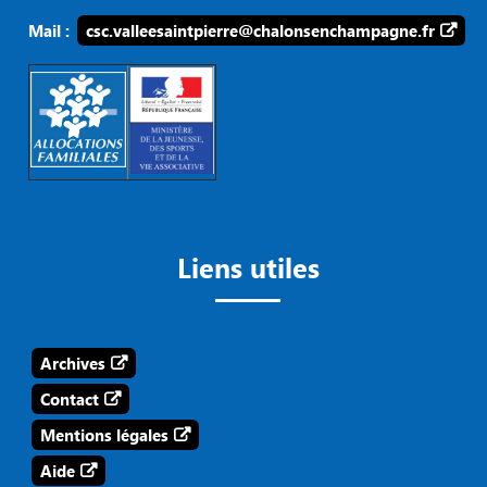
Mail :
csc.valleesaintpierre@chalonsenchampagne.fr
Liens utiles
Archives
Contact
Mentions légales
Aide