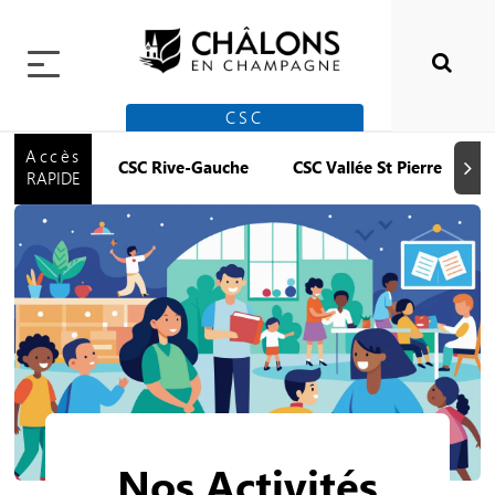
CSC
Accès
CSC Rive-Gauche
CSC Vallée St Pierre
Suiva
RAPIDE
Nos Activités