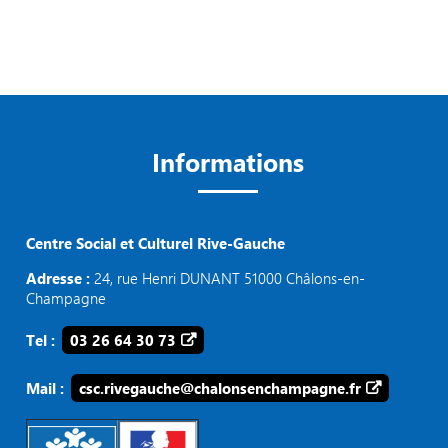
Informations
Centre Social et Culturel Rive-Gauche
Adresse :
24, rue Henri DUNANT 51000 Châlons-en-
Champagne
Tel :
03 26 64 30 73
Mail :
csc.rivegauche@chalonsenchampagne.fr