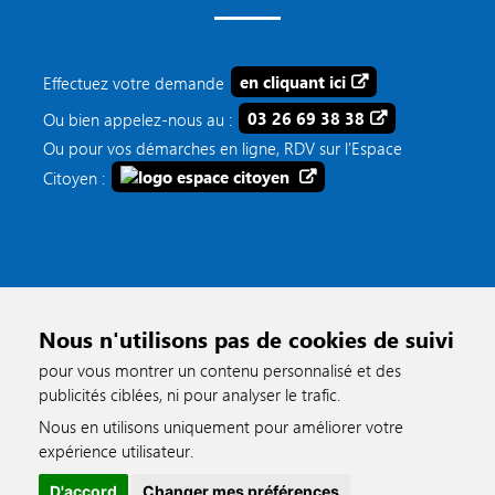
Effectuez votre demande
en cliquant ici
Ou bien appelez-nous au :
03 26 69 38 38
Ou pour vos démarches en ligne, RDV sur l'Espace
Citoyen :
Nous n'utilisons pas de cookies de suivi
pour vous montrer un contenu personnalisé et des
publicités ciblées, ni pour analyser le trafic.
Nous en utilisons uniquement pour améliorer votre
accessible
expérience utilisateur.
D'accord
Changer mes préférences