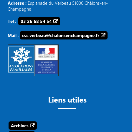
Adresse :
Esplanade du Verbeau 51000 Châlons-en-
Champagne
Tel :
03 26 68 54 54
Mail :
csc.verbeau@chalonsenchampagne.fr
Liens utiles
Archives