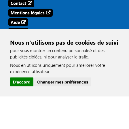
Contact
Mentions légales
Aide
Tags
Nous n'utilisons pas de cookies de suivi
Aides pour les malentendants
pour vous montrer un contenu personnalisé et des
publicités ciblées, ni pour analyser le trafic.
Nous en utilisons uniquement pour améliorer votre
Une Question ?
accessible
expérience utilisateur.
D'accord
Changer mes préférences
Effectuez votre demande
en cliquant ici
Ou bien appelez-nous au :
03 26 69 38 38
Ou pour vos démarches en ligne, RDV sur l'Espace
Citoyen :